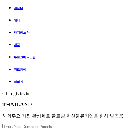
캐나다
케냐
타지키스탄
태국
투르크메니스탄
튀르키예
필리핀
CJ Logistics in
THAILAND
해외주요 거점 활성화로 글로벌 혁신물류기업을 향해 발돋움