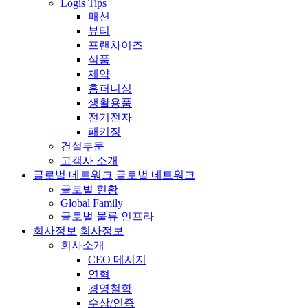
Logis Tips
패션
뷰티
프랜차이즈
식품
제약
홈퍼니싱
생활용품
전기전자
패키징
건설부문
고객사 소개
글로벌 네트워크
글로벌 네트워크
글로벌 현황
Global Family
글로벌 물류 인프라
회사정보
회사정보
회사소개
CEO 메시지
연혁
경영철학
수상/인증