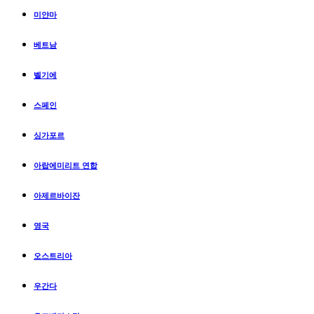
미얀마
베트남
벨기에
스페인
싱가포르
아랍에미리트 연합
아제르바이잔
영국
오스트리아
우간다