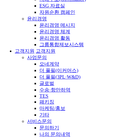
ESG 자료실
자원순환 캠페인
윤리경영
윤리경영 메시지
윤리경영 체계
윤리경영 활동
그룹통합제보시스템
고객지원
고객지원
사업문의
오네계약
더 풀필(이커머스)
더 풀필(3PL·W&D)
글로벌
수송·항만하역
TES
패키징
마케팅/홍보
기타
서비스문의
문의하기
나의 문의내역