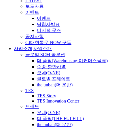
LATEST
보도자료
이벤트
이벤트
당첨자발표
디지털 굿즈
공지사항
CJ대한통운 NOW 구독
사업소개
사업소개
글로벌 SCM 솔루션
더 풀필(Warehousing·이커머스물류)
수송·항만하역
오네(O-NE)
글로벌 프레이트
the unban(더 운반)
TES
TES Story
TES Innovation Center
브랜드
오네(O-NE)
더 풀필(THE FULFILL)
the unban(더 운반)