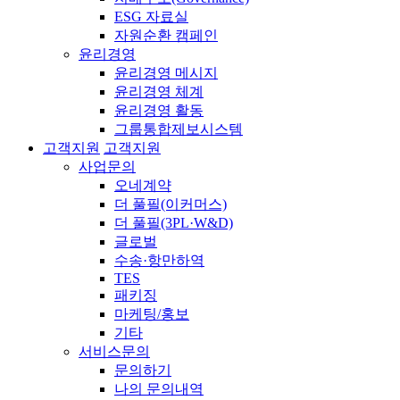
ESG 자료실
자원순환 캠페인
윤리경영
윤리경영 메시지
윤리경영 체계
윤리경영 활동
그룹통합제보시스템
고객지원
고객지원
사업문의
오네계약
더 풀필(이커머스)
더 풀필(3PL·W&D)
글로벌
수송·항만하역
TES
패키징
마케팅/홍보
기타
서비스문의
문의하기
나의 문의내역