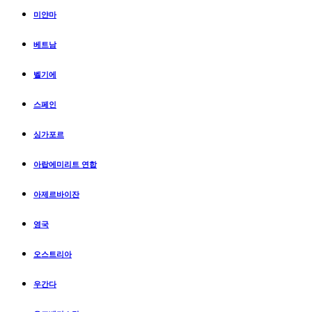
미얀마
베트남
벨기에
스페인
싱가포르
아랍에미리트 연합
아제르바이잔
영국
오스트리아
우간다