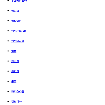
우즈베키스탄
이라크
이탈리아
인도(인디아)
인도네시아
일본
잠비아
조지아
중국
카자흐스탄
캄보디아