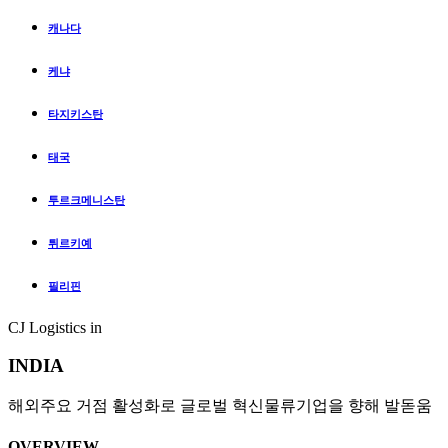
캐나다
케냐
타지키스탄
태국
투르크메니스탄
튀르키예
필리핀
CJ Logistics in
INDIA
해외주요 거점 활성화로 글로벌 혁신물류기업을 향해 발돋움
OVERVIEW