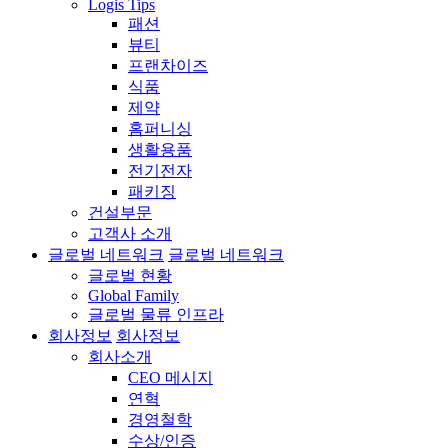
Logis Tips
패션
뷰티
프랜차이즈
식품
제약
홈퍼니싱
생활용품
전기전자
패키징
건설부문
고객사 소개
글로벌 네트워크
글로벌 네트워크
글로벌 현황
Global Family
글로벌 물류 인프라
회사정보
회사정보
회사소개
CEO 메시지
연혁
경영철학
수상/인증