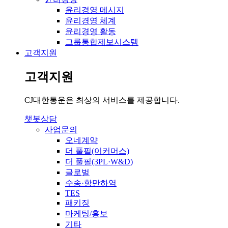
윤리경영 메시지
윤리경영 체계
윤리경영 활동
그룹통합제보시스템
고객지원
고객지원
CJ대한통운은 최상의 서비스를 제공합니다.
챗봇상담
사업문의
오네계약
더 풀필(이커머스)
더 풀필(3PL·W&D)
글로벌
수송·항만하역
TES
패키징
마케팅/홍보
기타