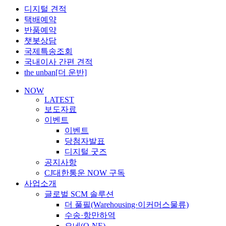
디지털 견적
택배예약
반품예약
챗봇상담
국제특송조회
국내이사 간편 견적
the unban[더 운반]
NOW
LATEST
보도자료
이벤트
이벤트
당첨자발표
디지털 굿즈
공지사항
CJ대한통운 NOW 구독
사업소개
글로벌 SCM 솔루션
더 풀필(Warehousing·이커머스물류)
수송·항만하역
오네(O-NE)