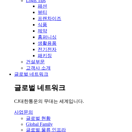
Logis Tips
패션
뷰티
프랜차이즈
식품
제약
홈퍼니싱
생활용품
전기전자
패키징
건설부문
고객사 소개
글로벌 네트워크
글로벌 네트워크
CJ대한통운의 무대는 세계입니다.
사업문의
글로벌 현황
Global Family
글로벌 물류 인프라