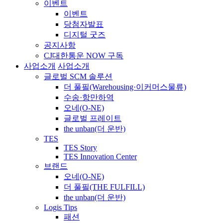
이벤트
이벤트
당첨자발표
디지털 굿즈
공지사항
CJ대한통운 NOW 구독
사업소개
사업소개
글로벌 SCM 솔루션
더 풀필(Warehousing·이커머스물류)
수송·항만하역
오네(O-NE)
글로벌 프레이트
the unban(더 운반)
TES
TES Story
TES Innovation Center
브랜드
오네(O-NE)
더 풀필(THE FULFILL)
the unban(더 운반)
Logis Tips
패션