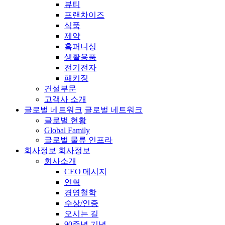
뷰티
프랜차이즈
식품
제약
홈퍼니싱
생활용품
전기전자
패키징
건설부문
고객사 소개
글로벌 네트워크
글로벌 네트워크
글로벌 현황
Global Family
글로벌 물류 인프라
회사정보
회사정보
회사소개
CEO 메시지
연혁
경영철학
수상/인증
오시는 길
90주년 기념