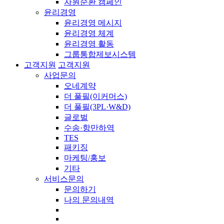
자원순환 캠페인
윤리경영
윤리경영 메시지
윤리경영 체계
윤리경영 활동
그룹통합제보시스템
고객지원
고객지원
사업문의
오네계약
더 풀필(이커머스)
더 풀필(3PL·W&D)
글로벌
수송·항만하역
TES
패키징
마케팅/홍보
기타
서비스문의
문의하기
나의 문의내역