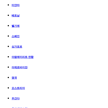
미얀마
베트남
벨기에
스페인
싱가포르
아랍에미리트 연합
아제르바이잔
영국
오스트리아
우간다