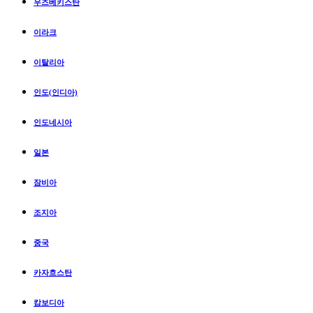
우즈베키스탄
이라크
이탈리아
인도(인디아)
인도네시아
일본
잠비아
조지아
중국
카자흐스탄
캄보디아