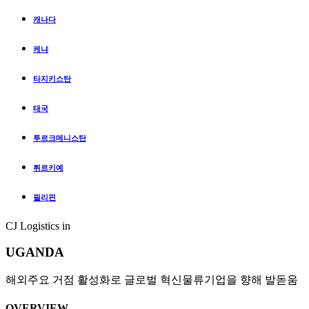
캐나다
케냐
타지키스탄
태국
투르크메니스탄
튀르키예
필리핀
CJ Logistics in
UGANDA
해외주요 거점 활성화로 글로벌 혁신물류기업을 향해 발돋움
OVERVIEW