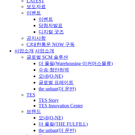
LATEST
보도자료
이벤트
이벤트
당첨자발표
디지털 굿즈
공지사항
CJ대한통운 NOW 구독
사업소개
사업소개
글로벌 SCM 솔루션
더 풀필(Warehousing·이커머스물류)
수송·항만하역
오네(O-NE)
글로벌 프레이트
the unban(더 운반)
TES
TES Story
TES Innovation Center
브랜드
오네(O-NE)
더 풀필(THE FULFILL)
the unban(더 운반)