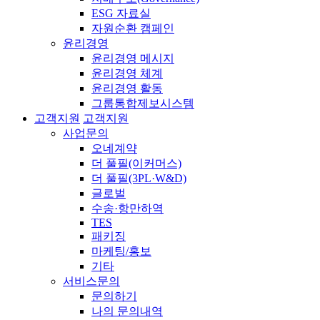
ESG 자료실
자원순환 캠페인
윤리경영
윤리경영 메시지
윤리경영 체계
윤리경영 활동
그룹통합제보시스템
고객지원
고객지원
사업문의
오네계약
더 풀필(이커머스)
더 풀필(3PL·W&D)
글로벌
수송·항만하역
TES
패키징
마케팅/홍보
기타
서비스문의
문의하기
나의 문의내역