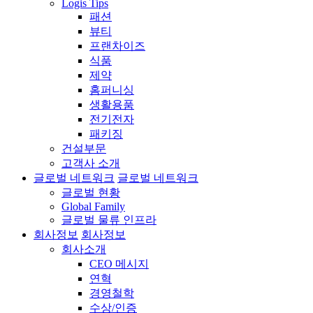
Logis Tips
패션
뷰티
프랜차이즈
식품
제약
홈퍼니싱
생활용품
전기전자
패키징
건설부문
고객사 소개
글로벌 네트워크
글로벌 네트워크
글로벌 현황
Global Family
글로벌 물류 인프라
회사정보
회사정보
회사소개
CEO 메시지
연혁
경영철학
수상/인증