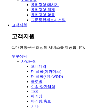
윤리경영 메시지
윤리경영 체계
윤리경영 활동
그룹통합제보시스템
고객지원
고객지원
CJ대한통운은 최상의 서비스를 제공합니다.
챗봇상담
사업문의
오네계약
더 풀필(이커머스)
더 풀필(3PL·W&D)
글로벌
수송·항만하역
TES
패키징
마케팅/홍보
기타