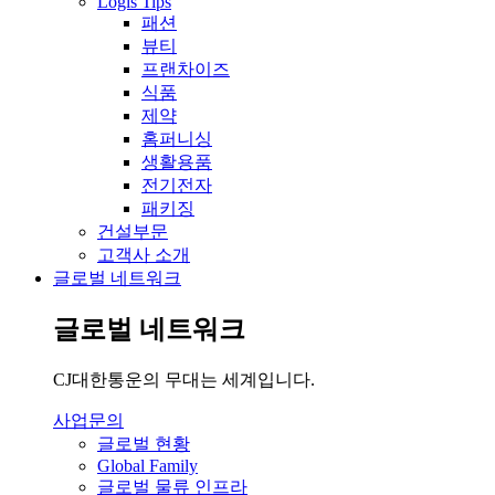
Logis Tips
패션
뷰티
프랜차이즈
식품
제약
홈퍼니싱
생활용품
전기전자
패키징
건설부문
고객사 소개
글로벌 네트워크
글로벌 네트워크
CJ대한통운의 무대는 세계입니다.
사업문의
글로벌 현황
Global Family
글로벌 물류 인프라