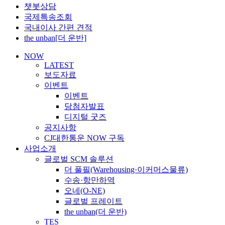
챗봇상담
국제특송조회
국내이사 간편 견적
the unban[더 운반]
NOW
LATEST
보도자료
이벤트
이벤트
당첨자발표
디지털 굿즈
공지사항
CJ대한통운 NOW 구독
사업소개
글로벌 SCM 솔루션
더 풀필(Warehousing·이커머스물류)
수송·항만하역
오네(O-NE)
글로벌 프레이트
the unban(더 운반)
TES