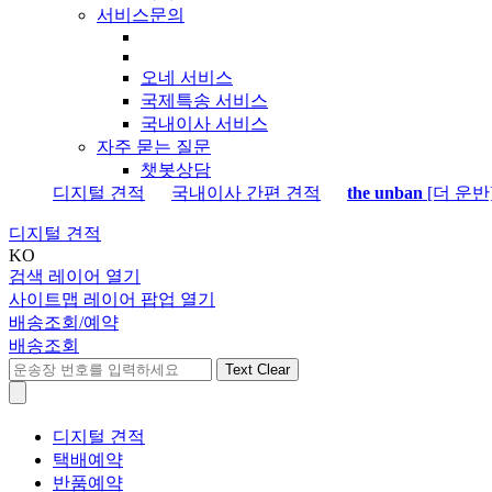
서비스문의
오네 서비스
국제특송 서비스
국내이사 서비스
자주 묻는 질문
챗봇상담
디지털 견적
국내이사 간편 견적
the unban
[더 운반
디지털 견적
KO
검색 레이어 열기
사이트맵 레이어 팝업 열기
배송조회/예약
배송조회
Text Clear
디지털 견적
택배예약
반품예약