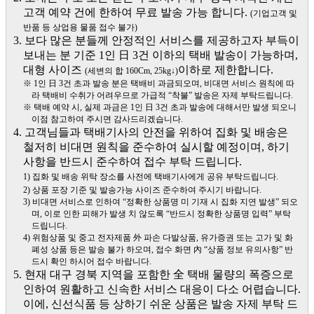
고객 예약 건에 한하여 무료 발송 가능 합니다.
(기업고객 및
반품 등 상업용 물품 접수 불가)
3. 보다 많은 분들께 안정적인 서비스를 제공하고자 부득이
보내는 분 기준 1인 日 3건 이하의 택배 발송이 가능하며,
대형 사이즈
이하로 제한합니다.
(세변의 합 160Cm, 25kg↓)
※ 1인 日 3건 초과 발송 분은 택배비 과금되오며, 비대면 서비스 원칙에 따
라 택배비 수취가 어려우므로 가급적 “착불” 발송은 자제 부탁드립니다.
※ 택배 예약 시, 실제 과금은 1인 日 3건 초과 발송에 대해서만 발생 되오니
이점 참고하여 주시면 감사드리겠습니다.
4. 고객님들과 택배기사의 안전을 위하여 집화 및 배송은
철저히 비대면 원칙을 준수하여 실시할 예정이며, 하기
사항을 반드시 준수하여 접수 부탁 드립니다.
1) 집화 및 배송 위탁 장소를 사전에 택배기사에게 공유 부탁드립니다.
2) 상품 포장 기준 및 발송가능 사이즈 준수하여 주시기 바랍니다.
3) 비대면 서비스로 인하여 “정확한 상품명 미 기재 시 집화 지연 발생” 되오
며, 이로 인한 피해가 발생 치 않도록 “반드시 정확한 상품명 입력” 부탁
드립니다.
4) 위험상품 및 중고 전자제품 外 파손 다발상품, 유가증권 또는 고가 및 화
폐성 상품 등은 발송 불가 하오며, 접수 화면 內 “상품 정보 유의사항” 반
드시 확인 하시어 접수 바랍니다.
5. 현재 대구 경북 지역을 포함한 全 택배 물량의 폭증으로
인하여 원활하고 신속한 서비스 대응이 다소 어렵습니다.
이에, 신선식품 등 상하기 쉬운 상품은 발송 자제 부탁 드