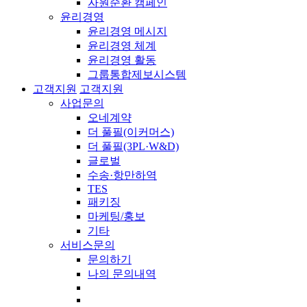
자원순환 캠페인
윤리경영
윤리경영 메시지
윤리경영 체계
윤리경영 활동
그룹통합제보시스템
고객지원
고객지원
사업문의
오네계약
더 풀필(이커머스)
더 풀필(3PL·W&D)
글로벌
수송·항만하역
TES
패키징
마케팅/홍보
기타
서비스문의
문의하기
나의 문의내역