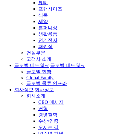
뷰티
프랜차이즈
식품
제약
홈퍼니싱
생활용품
전기전자
패키징
건설부문
고객사 소개
글로벌 네트워크
글로벌 네트워크
글로벌 현황
Global Family
글로벌 물류 인프라
회사정보
회사정보
회사소개
CEO 메시지
연혁
경영철학
수상/인증
오시는 길
90주년 기념