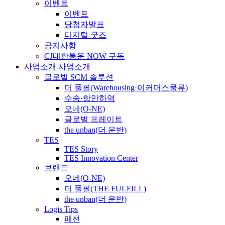
이벤트
이벤트
당첨자발표
디지털 굿즈
공지사항
CJ대한통운 NOW 구독
사업소개
사업소개
글로벌 SCM 솔루션
더 풀필(Warehousing·이커머스물류)
수송·항만하역
오네(O-NE)
글로벌 프레이트
the unban(더 운반)
TES
TES Story
TES Innovation Center
브랜드
오네(O-NE)
더 풀필(THE FULFILL)
the unban(더 운반)
Logis Tips
패션