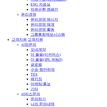
ESG 자료실
자원순환 캠페인
윤리경영
윤리경영 메시지
윤리경영 체계
윤리경영 활동
그룹통합제보시스템
고객지원
고객지원
사업문의
오네계약
더 풀필(이커머스)
더 풀필(3PL·W&D)
글로벌
수송·항만하역
TES
패키징
마케팅/홍보
기타
서비스문의
문의하기
나의 문의내역