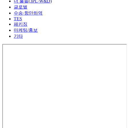
더 풀필(3PL·W&D)
글로벌
수송·항만하역
TES
패키징
마케팅/홍보
기타