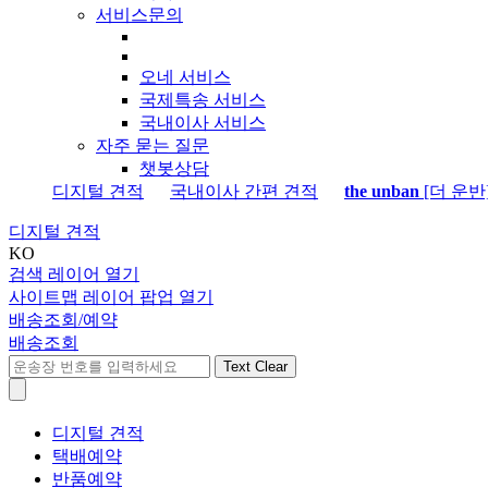
서비스문의
오네 서비스
국제특송 서비스
국내이사 서비스
자주 묻는 질문
챗봇상담
디지털 견적
국내이사 간편 견적
the unban
[더 운반
디지털 견적
KO
검색 레이어 열기
사이트맵 레이어 팝업 열기
배송조회/예약
배송조회
Text Clear
디지털 견적
택배예약
반품예약