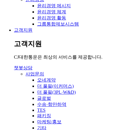
윤리경영 메시지
윤리경영 체계
윤리경영 활동
그룹통합제보시스템
고객지원
고객지원
CJ대한통운은 최상의 서비스를 제공합니다.
챗봇상담
사업문의
오네계약
더 풀필(이커머스)
더 풀필(3PL·W&D)
글로벌
수송·항만하역
TES
패키징
마케팅/홍보
기타