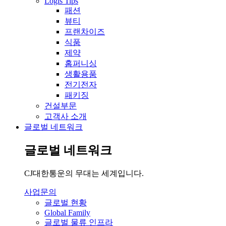
Logis Tips
패션
뷰티
프랜차이즈
식품
제약
홈퍼니싱
생활용품
전기전자
패키징
건설부문
고객사 소개
글로벌 네트워크
글로벌 네트워크
CJ대한통운의 무대는 세계입니다.
사업문의
글로벌 현황
Global Family
글로벌 물류 인프라