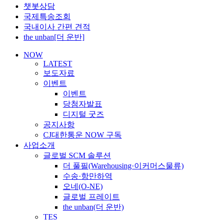
챗봇상담
국제특송조회
국내이사 간편 견적
the unban[더 운반]
NOW
LATEST
보도자료
이벤트
이벤트
당첨자발표
디지털 굿즈
공지사항
CJ대한통운 NOW 구독
사업소개
글로벌 SCM 솔루션
더 풀필(Warehousing·이커머스물류)
수송·항만하역
오네(O-NE)
글로벌 프레이트
the unban(더 운반)
TES