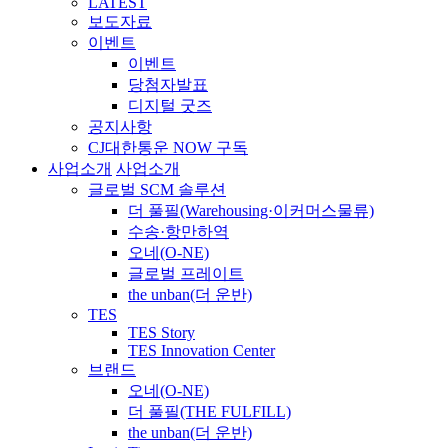
LATEST
보도자료
이벤트
이벤트
당첨자발표
디지털 굿즈
공지사항
CJ대한통운 NOW 구독
사업소개
사업소개
글로벌 SCM 솔루션
더 풀필(Warehousing·이커머스물류)
수송·항만하역
오네(O-NE)
글로벌 프레이트
the unban(더 운반)
TES
TES Story
TES Innovation Center
브랜드
오네(O-NE)
더 풀필(THE FULFILL)
the unban(더 운반)