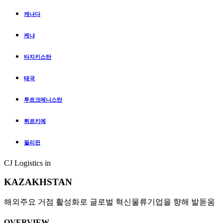
캐나다
케냐
타지키스탄
태국
투르크메니스탄
튀르키예
필리핀
CJ Logistics in
KAZAKHSTAN
해외주요 거점 활성화로 글로벌 혁신물류기업을 향해 발돋움
OVERVIEW