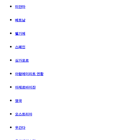
미얀마
베트남
벨기에
스페인
싱가포르
아랍에미리트 연합
아제르바이잔
영국
오스트리아
우간다