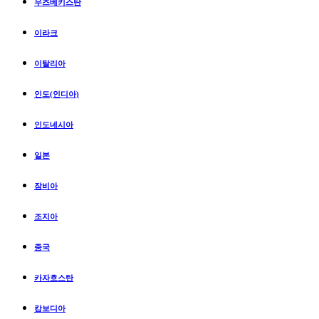
우즈베키스탄
이라크
이탈리아
인도(인디아)
인도네시아
일본
잠비아
조지아
중국
카자흐스탄
캄보디아