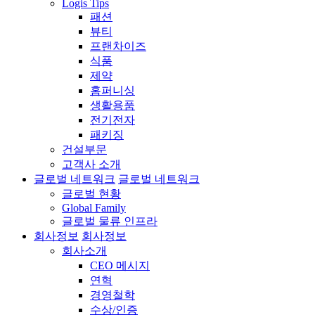
Logis Tips
패션
뷰티
프랜차이즈
식품
제약
홈퍼니싱
생활용품
전기전자
패키징
건설부문
고객사 소개
글로벌 네트워크
글로벌 네트워크
글로벌 현황
Global Family
글로벌 물류 인프라
회사정보
회사정보
회사소개
CEO 메시지
연혁
경영철학
수상/인증