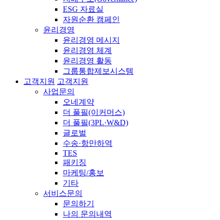
ESG 자료실
자원순환 캠페인
윤리경영
윤리경영 메시지
윤리경영 체계
윤리경영 활동
그룹통합제보시스템
고객지원
고객지원
사업문의
오네계약
더 풀필(이커머스)
더 풀필(3PL·W&D)
글로벌
수송·항만하역
TES
패키징
마케팅/홍보
기타
서비스문의
문의하기
나의 문의내역