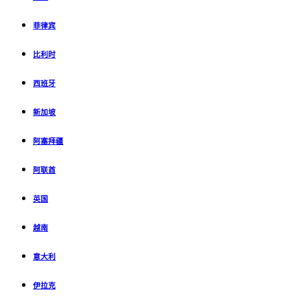
菲律宾
比利时
西班牙
新加坡
阿塞拜疆
阿联酋
英国
越南
意大利
伊拉克