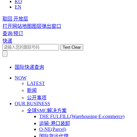
KO
EN
取回 开放层
打开网站地图图层弹出窗口
查询/预订
快递
Text Clear
国际快递查询
NOW
LATEST
新闻
公开事项
OUR BUSINESS
全球SMC解决方案
THE FULFILL(Warehousing·E-commerce)
运输·港口装卸
O-NE(Parcel)
国际货运代理