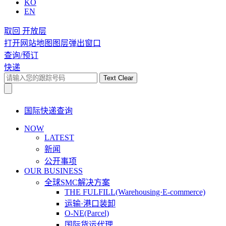
KO
EN
取回 开放层
打开网站地图图层弹出窗口
查询/预订
快递
Text Clear
国际快递查询
NOW
LATEST
新闻
公开事项
OUR BUSINESS
全球SMC解决方案
THE FULFILL(Warehousing·E-commerce)
运输·港口装卸
O-NE(Parcel)
国际货运代理