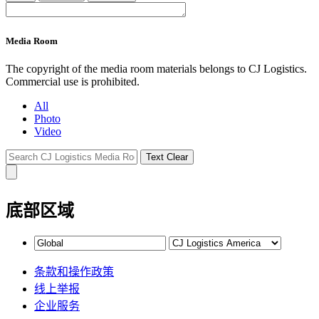
Media Room
The copyright of the media room materials belongs to CJ Logistics.
Commercial use is prohibited.
All
Photo
Video
Text Clear
底部区域
条款和操作政策
线上举报
企业服务