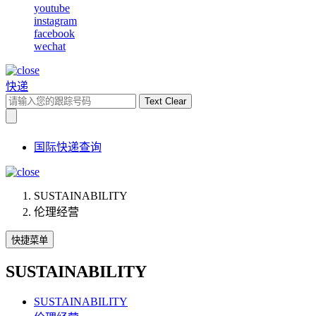
youtube
instagram
facebook
wechat
快递
Text Clear
国际快递查询
SUSTAINABILITY
伦理经营
快捷菜单
SUSTAINABILITY
SUSTAINABILITY