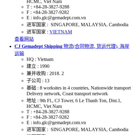
HCMC, Viet Nam
T :
+84-28-3827-9288
F :
+84-28-3827-9282
E :
info.glc@gemadept.com.vn
进军国家 :
SINGAPORE, MALAYSIA, Cambodia
进军国家 :
VIETNAM
查看网站
CJ Gemadept Shipping
物流(合同物流, 货运代理), 海岸
运输
HQ :
Vietnam
建立 :
1990
兼并收购 :
2018. 2
子公司 :
13
基础 :
8 worksites in 4 countries, Nationwide transport
Delivery network, Coast transport network
地址 :
9th Fl., CJ Tower, 6 Le Thanh Ton, Dist.1,
HCMC, Viet Nam
T :
+84-28-3827-9288
F :
+84-28-3827-9282
E :
info.glc@gemadept.com.vn
进军国家 :
SINGAPORE, MALAYSIA, Cambodia