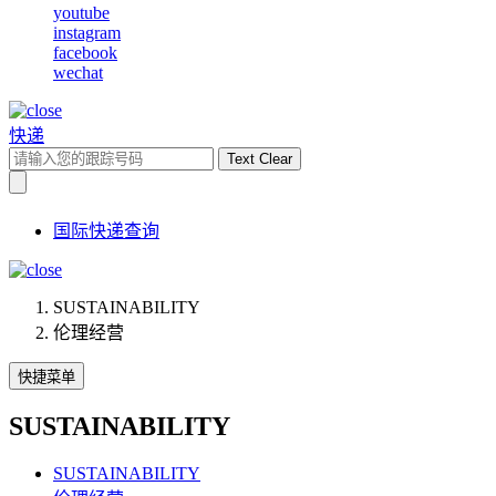
youtube
instagram
facebook
wechat
快递
Text Clear
国际快递查询
SUSTAINABILITY
伦理经营
快捷菜单
SUSTAINABILITY
SUSTAINABILITY