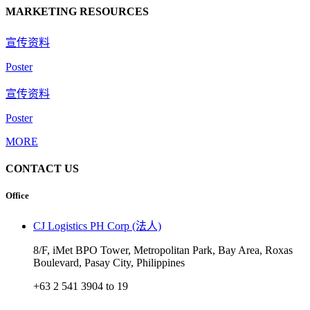
MARKETING RESOURCES
宣传资料
Poster
宣传资料
Poster
MORE
CONTACT US
Office
CJ Logistics PH Corp (法人)
8/F, iMet BPO Tower, Metropolitan Park, Bay Area, Roxas
Boulevard, Pasay City, Philippines
+63 2 541 3904 to 19