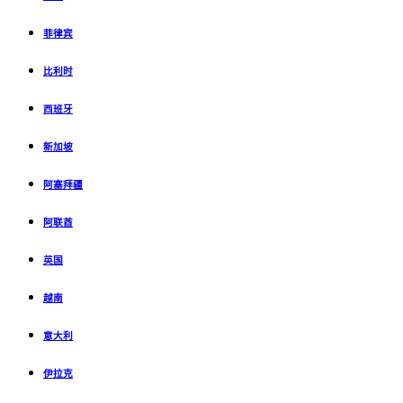
菲律宾
比利时
西班牙
新加坡
阿塞拜疆
阿联酋
英国
越南
意大利
伊拉克