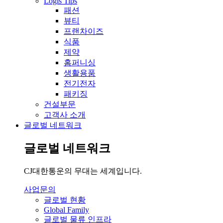
Logis Tips
패션
뷰티
프랜차이즈
식품
제약
홈퍼니싱
생활용품
전기전자
패키징
건설부문
고객사 소개
글로벌 네트워크
글로벌 네트워크
CJ대한통운의 무대는 세계입니다.
사업문의
글로벌 현황
Global Family
글로벌 물류 인프라