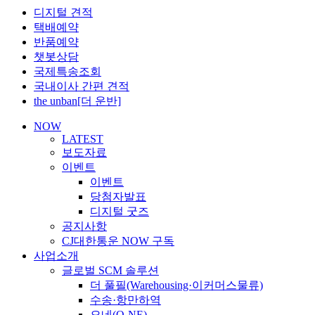
디지털 견적
택배예약
반품예약
챗봇상담
국제특송조회
국내이사 간편 견적
the unban[더 운반]
NOW
LATEST
보도자료
이벤트
이벤트
당첨자발표
디지털 굿즈
공지사항
CJ대한통운 NOW 구독
사업소개
글로벌 SCM 솔루션
더 풀필(Warehousing·이커머스물류)
수송·항만하역
오네(O-NE)