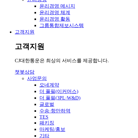
윤리경영 메시지
윤리경영 체계
윤리경영 활동
그룹통합제보시스템
고객지원
고객지원
CJ대한통운은 최상의 서비스를 제공합니다.
챗봇상담
사업문의
오네계약
더 풀필(이커머스)
더 풀필(3PL·W&D)
글로벌
수송·항만하역
TES
패키징
마케팅/홍보
기타