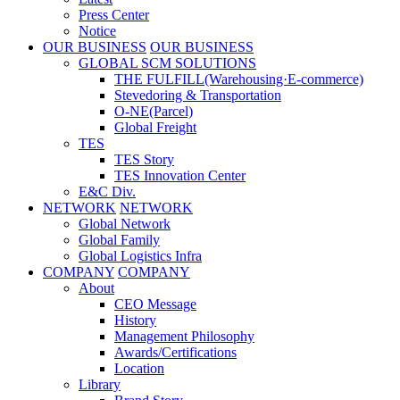
Press Center
Notice
OUR BUSINESS
OUR BUSINESS
GLOBAL SCM SOLUTIONS
THE FULFILL(Warehousing·E-commerce)
Stevedoring & Transportation
O-NE(Parcel)
Global Freight
TES
TES Story
TES Innovation Center
E&C Div.
NETWORK
NETWORK
Global Network
Global Family
Global Logistics Infra
COMPANY
COMPANY
About
CEO Message
History
Management Philosophy
Awards/Certifications
Location
Library