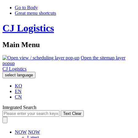
Go to Body
Great menu shortcuts
CJ Logistics
Main Menu
Open the sitemap layer
popup
CJ Logistics
select language
KO
EN
CN
Integrated Search
Text Clear
NOW
NOW
Latest