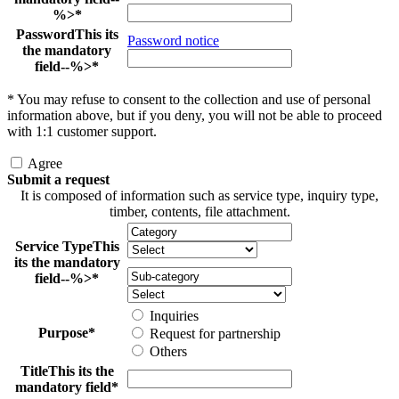
%>
*
Password
This its
Password notice
the mandatory
field--%>
*
*
You may refuse to consent to the collection and use of personal
information above, but if you deny, you will not be able to proceed
with 1:1 customer support.
Agree
Submit a request
It is composed of information such as service type, inquiry type,
timber, contents, file attachment.
Service Type
This
its the mandatory
field--%>
*
Inquiries
Purpose
*
Request for partnership
Others
Title
This its the
mandatory field
*