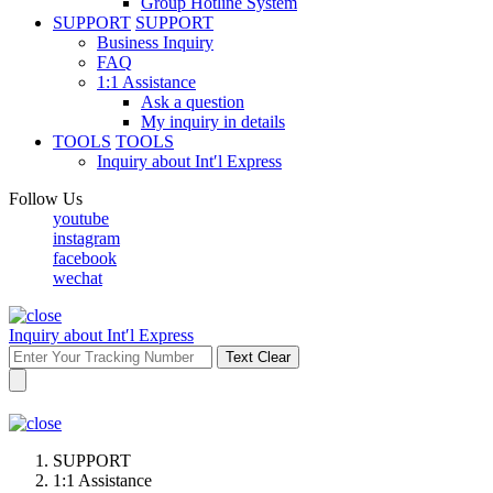
Group Hotline System
SUPPORT
SUPPORT
Business Inquiry
FAQ
1:1 Assistance
Ask a question
My inquiry in details
TOOLS
TOOLS
Inquiry about Int′l Express
Follow Us
youtube
instagram
facebook
wechat
Inquiry about Int′l Express
Text Clear
SUPPORT
1:1 Assistance