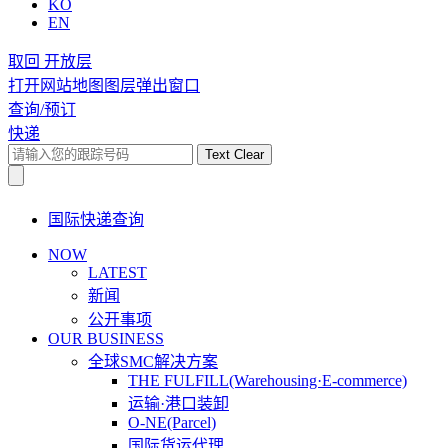
KO
EN
取回 开放层
打开网站地图图层弹出窗口
查询/预订
快递
Text Clear
国际快递查询
NOW
LATEST
新闻
公开事项
OUR BUSINESS
全球SMC解决方案
THE FULFILL(Warehousing·E-commerce)
运输·港口装卸
O-NE(Parcel)
国际货运代理