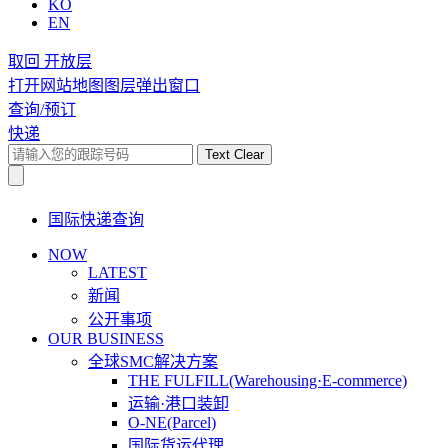
KO
EN
取回 开放层
打开网站地图图层弹出窗口
查询/预订
快递
Text Clear
国际快递查询
NOW
LATEST
新闻
公开事项
OUR BUSINESS
全球SMC解决方案
THE FULFILL(Warehousing·E-commerce)
运输·港口装卸
O-NE(Parcel)
国际货运代理