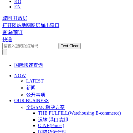
KO
EN
取回 开放层
打开网站地图图层弹出窗口
查询/预订
快递
Text Clear
国际快递查询
NOW
LATEST
新闻
公开事项
OUR BUSINESS
全球SMC解决方案
THE FULFILL(Warehousing·E-commerce)
运输·港口装卸
O-NE(Parcel)
国际货运代理