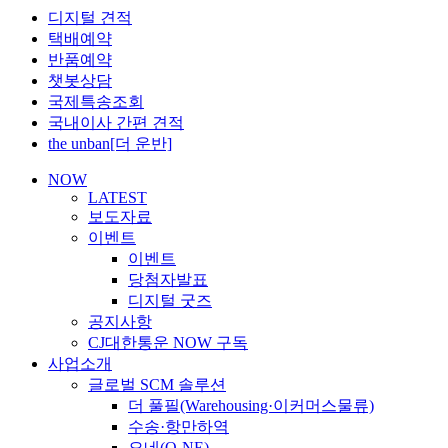
디지털 견적
택배예약
반품예약
챗봇상담
국제특송조회
국내이사 간편 견적
the unban[더 운반]
NOW
LATEST
보도자료
이벤트
이벤트
당첨자발표
디지털 굿즈
공지사항
CJ대한통운 NOW 구독
사업소개
글로벌 SCM 솔루션
더 풀필(Warehousing·이커머스물류)
수송·항만하역
오네(O-NE)