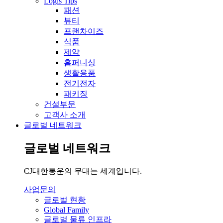
Logis Tips
패션
뷰티
프랜차이즈
식품
제약
홈퍼니싱
생활용품
전기전자
패키징
건설부문
고객사 소개
글로벌 네트워크
글로벌 네트워크
CJ대한통운의 무대는 세계입니다.
사업문의
글로벌 현황
Global Family
글로벌 물류 인프라