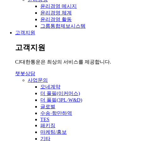
윤리경영 메시지
윤리경영 체계
윤리경영 활동
그룹통합제보시스템
고객지원
고객지원
CJ대한통운은 최상의 서비스를 제공합니다.
챗봇상담
사업문의
오네계약
더 풀필(이커머스)
더 풀필(3PL·W&D)
글로벌
수송·항만하역
TES
패키징
마케팅/홍보
기타