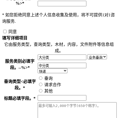
%>
*
*
如您拒绝同意上述个人信息收集及使用，将不可提供1对1咨
询服务.
同意
填写详细项目
它由服务类型，查询类型，木材，内容，文件附件等信息组
成。
服务类别
必填字
段。--%>
*
垂询
垂询类型
<必填字
请求合作
段。
*
其他
标题
必填字段。
*