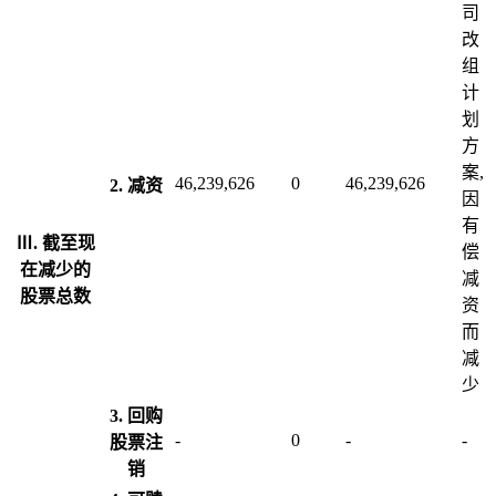
司
改
组
计
划
方
案,
46,239,626
0
46,239,626
2. 减资
因
有
Ⅲ. 截至现
偿
在减少的
减
股票总数
资
而
减
少
3. 回购
-
0
-
-
股票注
销