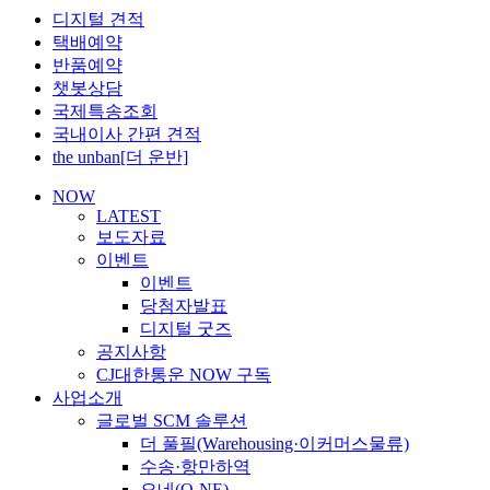
디지털 견적
택배예약
반품예약
챗봇상담
국제특송조회
국내이사 간편 견적
the unban[더 운반]
NOW
LATEST
보도자료
이벤트
이벤트
당첨자발표
디지털 굿즈
공지사항
CJ대한통운 NOW 구독
사업소개
글로벌 SCM 솔루션
더 풀필(Warehousing·이커머스물류)
수송·항만하역
오네(O-NE)