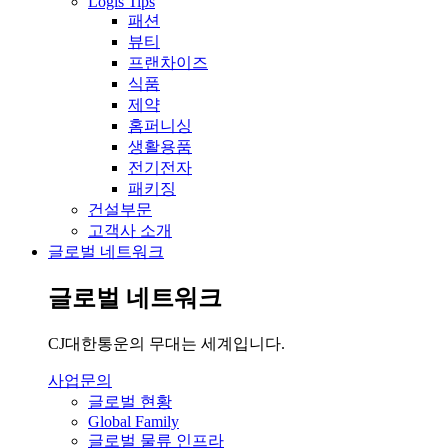
Logis Tips
패션
뷰티
프랜차이즈
식품
제약
홈퍼니싱
생활용품
전기전자
패키징
건설부문
고객사 소개
글로벌 네트워크
글로벌 네트워크
CJ대한통운의 무대는 세계입니다.
사업문의
글로벌 현황
Global Family
글로벌 물류 인프라