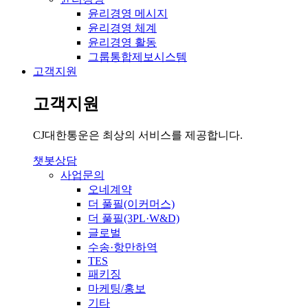
윤리경영 메시지
윤리경영 체계
윤리경영 활동
그룹통합제보시스템
고객지원
고객지원
CJ대한통운은 최상의 서비스를 제공합니다.
챗봇상담
사업문의
오네계약
더 풀필(이커머스)
더 풀필(3PL·W&D)
글로벌
수송·항만하역
TES
패키징
마케팅/홍보
기타