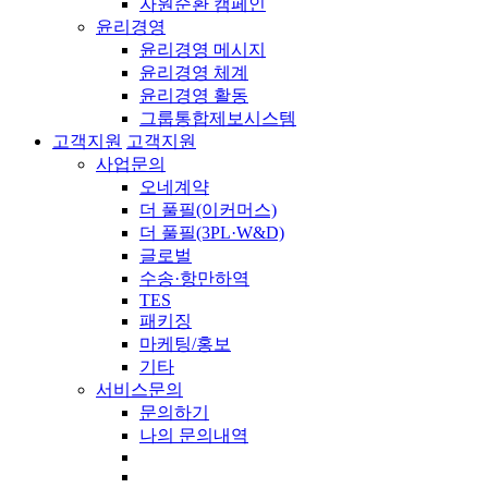
자원순환 캠페인
윤리경영
윤리경영 메시지
윤리경영 체계
윤리경영 활동
그룹통합제보시스템
고객지원
고객지원
사업문의
오네계약
더 풀필(이커머스)
더 풀필(3PL·W&D)
글로벌
수송·항만하역
TES
패키징
마케팅/홍보
기타
서비스문의
문의하기
나의 문의내역