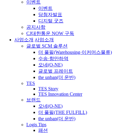
이벤트
이벤트
당첨자발표
디지털 굿즈
공지사항
CJ대한통운 NOW 구독
사업소개
사업소개
글로벌 SCM 솔루션
더 풀필(Warehousing·이커머스물류)
수송·항만하역
오네(O-NE)
글로벌 프레이트
the unban(더 운반)
TES
TES Story
TES Innovation Center
브랜드
오네(O-NE)
더 풀필(THE FULFILL)
the unban(더 운반)
Logis Tips
패션