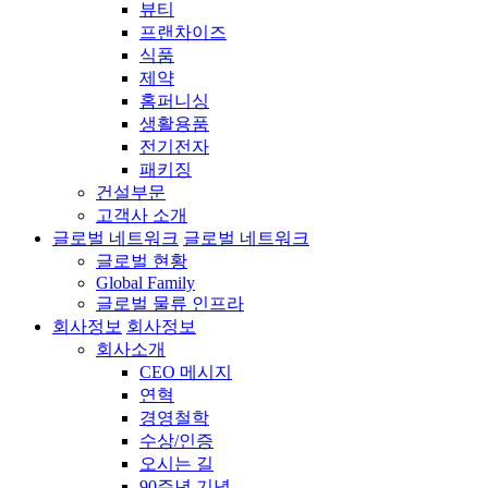
뷰티
프랜차이즈
식품
제약
홈퍼니싱
생활용품
전기전자
패키징
건설부문
고객사 소개
글로벌 네트워크
글로벌 네트워크
글로벌 현황
Global Family
글로벌 물류 인프라
회사정보
회사정보
회사소개
CEO 메시지
연혁
경영철학
수상/인증
오시는 길
90주년 기념