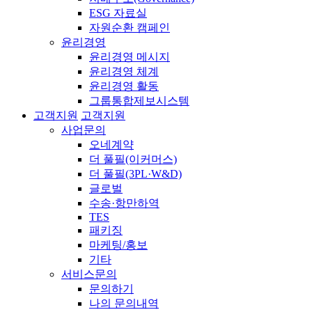
ESG 자료실
자원순환 캠페인
윤리경영
윤리경영 메시지
윤리경영 체계
윤리경영 활동
그룹통합제보시스템
고객지원
고객지원
사업문의
오네계약
더 풀필(이커머스)
더 풀필(3PL·W&D)
글로벌
수송·항만하역
TES
패키징
마케팅/홍보
기타
서비스문의
문의하기
나의 문의내역