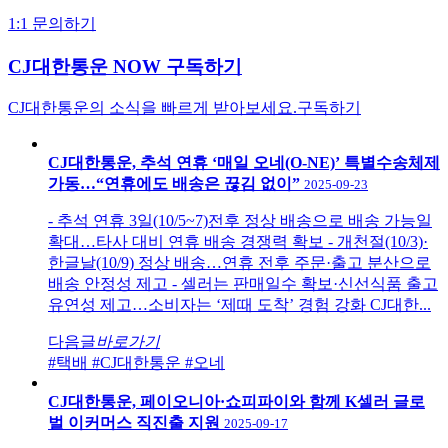
1:1 문의하기
CJ대한통운 NOW 구독하기
CJ대한통운의 소식을 빠르게 받아보세요.
구독하기
CJ대한통운, 추석 연휴 ‘매일 오네(O-NE)’ 특별수송체제
가동…“연휴에도 배송은 끊김 없이”
2025-09-23
- 추석 연휴 3일(10/5~7)전후 정상 배송으로 배송 가능일
확대…타사 대비 연휴 배송 경쟁력 확보 - 개천절(10/3)·
한글날(10/9) 정상 배송…연휴 전후 주문·출고 분산으로
배송 안정성 제고 - 셀러는 판매일수 확보·신선식품 출고
유연성 제고…소비자는 ‘제때 도착’ 경험 강화 CJ대한...
다음글
바로가기
#택배
#CJ대한통운
#오네
CJ대한통운, 페이오니아·쇼피파이와 함께 K셀러 글로
벌 이커머스 직진출 지원
2025-09-17