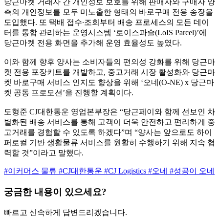
당근마켓 거래자 간 개인정보 보호를 위해 판매자와 구매자 양
측의 개인정보를 모두 미노출한 형태의 바로구매 전용 송장을
도입했다. 또 택배 접수∙조회부터 배송 프로세스의 모든 데이
터를 통합 관리하는 운영시스템 ‘로이스파슬(LoIS Parcel)’에
당근마켓 전용 화면을 추가해 운영 효율성도 높였다.
이와 함께 향후 양사는 소비자들의 편의성 강화를 위해 당근마
켓 전용 포장키트를 개발하고, 중고거래 시장 활성화와 당근마
켓 바로구매 서비스 인지도 향상을 위해 ‘오네(O-NE) x 당근마
켓 공동 프로모션’을 진행할 계획이다.
도형준 CJ대한통운 영업본부장은 “당근페이와 함께 선보인 차
별화된 배송 서비스를 통해 고객이 더욱 안전하고 편리하게 중
고거래를 경험할 수 있도록 하겠다”며 “양사는 앞으로도 하이
퍼로컬 기반 생활물류 서비스를 원활히 수행하기 위해 지속 협
력할 것”이라고 말했다.
#이커머스 물류
#CJ대한통운
#CJ Logistics
#오네
#성공이 오네
궁금한 내용이 있으세요?
빠르고 신속하게 답변드리겠습니다.