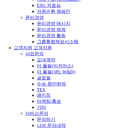
ESG 자료실
자원순환 캠페인
윤리경영
윤리경영 메시지
윤리경영 체계
윤리경영 활동
그룹통합제보시스템
고객지원
고객지원
사업문의
오네계약
더 풀필(이커머스)
더 풀필(3PL·W&D)
글로벌
수송·항만하역
TES
패키징
마케팅/홍보
기타
서비스문의
문의하기
나의 문의내역