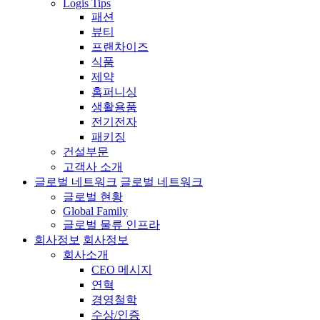
Logis Tips
패션
뷰티
프랜차이즈
식품
제약
홈퍼니싱
생활용품
전기전자
패키징
건설부문
고객사 소개
글로벌 네트워크
글로벌 네트워크
글로벌 현황
Global Family
글로벌 물류 인프라
회사정보
회사정보
회사소개
CEO 메시지
연혁
경영철학
수상/인증