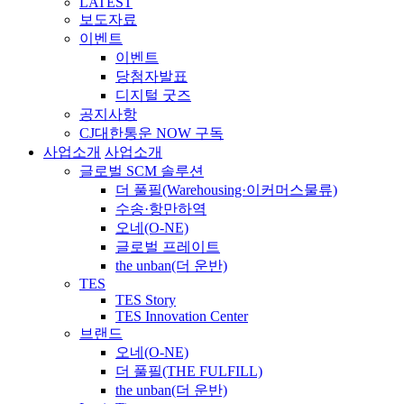
LATEST
보도자료
이벤트
이벤트
당첨자발표
디지털 굿즈
공지사항
CJ대한통운 NOW 구독
사업소개
사업소개
글로벌 SCM 솔루션
더 풀필(Warehousing·이커머스물류)
수송·항만하역
오네(O-NE)
글로벌 프레이트
the unban(더 운반)
TES
TES Story
TES Innovation Center
브랜드
오네(O-NE)
더 풀필(THE FULFILL)
the unban(더 운반)