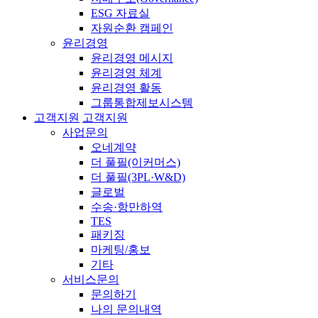
ESG 자료실
자원순환 캠페인
윤리경영
윤리경영 메시지
윤리경영 체계
윤리경영 활동
그룹통합제보시스템
고객지원
고객지원
사업문의
오네계약
더 풀필(이커머스)
더 풀필(3PL·W&D)
글로벌
수송·항만하역
TES
패키징
마케팅/홍보
기타
서비스문의
문의하기
나의 문의내역