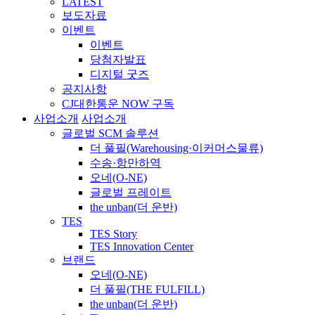
LATEST
보도자료
이벤트
이벤트
당첨자발표
디지털 굿즈
공지사항
CJ대한통운 NOW 구독
사업소개
사업소개
글로벌 SCM 솔루션
더 풀필(Warehousing·이커머스물류)
수송·항만하역
오네(O-NE)
글로벌 프레이트
the unban(더 운반)
TES
TES Story
TES Innovation Center
브랜드
오네(O-NE)
더 풀필(THE FULFILL)
the unban(더 운반)