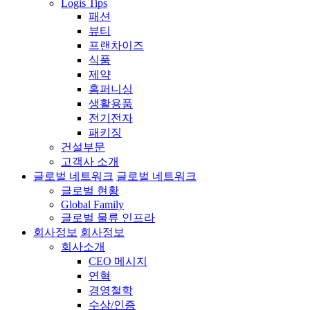
Logis Tips
패션
뷰티
프랜차이즈
식품
제약
홈퍼니싱
생활용품
전기전자
패키징
건설부문
고객사 소개
글로벌 네트워크
글로벌 네트워크
글로벌 현황
Global Family
글로벌 물류 인프라
회사정보
회사정보
회사소개
CEO 메시지
연혁
경영철학
수상/인증